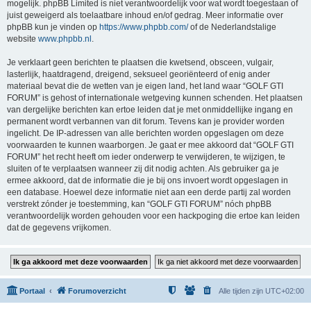
mogelijk. phpBB Limited is niet verantwoordelijk voor wat wordt toegestaan of
juist geweigerd als toelaatbare inhoud en/of gedrag. Meer informatie over
phpBB kun je vinden op
https://www.phpbb.com/
of de Nederlandstalige
website
www.phpbb.nl
.
Je verklaart geen berichten te plaatsen die kwetsend, obsceen, vulgair,
lasterlijk, haatdragend, dreigend, seksueel georiënteerd of enig ander
materiaal bevat die de wetten van je eigen land, het land waar “GOLF GTI
FORUM” is gehost of internationale wetgeving kunnen schenden. Het plaatsen
van dergelijke berichten kan ertoe leiden dat je met onmiddellijke ingang en
permanent wordt verbannen van dit forum. Tevens kan je provider worden
ingelicht. De IP-adressen van alle berichten worden opgeslagen om deze
voorwaarden te kunnen waarborgen. Je gaat er mee akkoord dat “GOLF GTI
FORUM” het recht heeft om ieder onderwerp te verwijderen, te wijzigen, te
sluiten of te verplaatsen wanneer zij dit nodig achten. Als gebruiker ga je
ermee akkoord, dat de informatie die je bij ons invoert wordt opgeslagen in
een database. Hoewel deze informatie niet aan een derde partij zal worden
verstrekt zónder je toestemming, kan “GOLF GTI FORUM” nóch phpBB
verantwoordelijk worden gehouden voor een hackpoging die ertoe kan leiden
dat de gegevens vrijkomen.
Portaal
Forumoverzicht
Alle tijden zijn
UTC+02:00