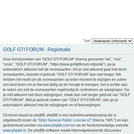
Taal:
GOLF GTI FORUM - Registratie
Door het bezoeken van “GOLF GTI FORUM” (hierna genoemd “wij”, “ons”,
“onze”, “GOLF GTI FORUM”, “https://www.golfgtiforum.nl/portal”), ga je
automatisch akkoord met de voorwaarden. Als je niet akkoord gaat met deze
voorwaarden, bezoek of gebruik “GOLF GTI FORUM” dan niet langer. We
hebben het recht om de voorwaarden op ieder moment te wijzigen en zullen
ons best doen om je hiervan tijdig op de hoogte te brengen, het is echter aan
te raden om zelf de voorwaarden regelmatig te controleren op wijzigingen. Ga
je niet akkoord met deze wijzigingen, maak dan niet langer gebruik van “GOLF
GTI FORUM”. Blijf je gebruik maken van “GOLF GTI FORUM”, dan ga je
automatisch akkoord met de wijzigingen en of toevoegingen.
Dit forum draait op phpBB. phpBB is een bulletinboardoplossing die is
uitgebracht onder de “
GNU General Public License v2
” (hierna “GPL”) en kan
gedownload worden via
www.phpbb.com
en via de Nederlandstalige website
www.phpbb.nl
. De phpBB-software maakt internetgebaseerde discussies