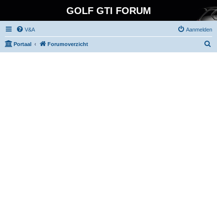
GOLF GTI FORUM
V&A
Aanmelden
Z
Portaal
Forumoverzicht
o
e
k