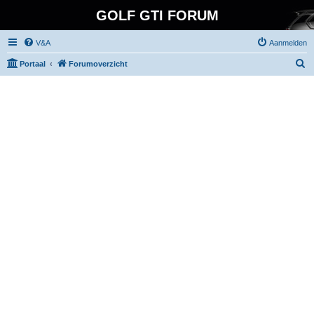
GOLF GTI FORUM
V&A
Aanmelden
Z
Portaal
Forumoverzicht
o
e
k