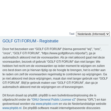
Taal:
GOLF GTI FORUM - Registratie
Door het bezoeken van “GOLF GTI FORUM” (hierna genoemd “wij”, “ons”,
“onze”, “GOLF GTI FORUM”, “https://www.golfgtiforum.nl/portal”), ga je
automatisch akkoord met de voorwaarden. Als je niet akkoord gaat met deze
voorwaarden, bezoek of gebruik “GOLF GTI FORUM” dan niet langer. We
hebben het recht om de voorwaarden op ieder moment te wijzigen en zullen
ons best doen om je hiervan tijdig op de hoogte te brengen, het is echter aan
te raden om zelf de voorwaarden regelmatig te controleren op wijzigingen. Ga
je niet akkoord met deze wijzigingen, maak dan niet langer gebruik van “GOLF
GTI FORUM”. Blijf je gebruik maken van “GOLF GTI FORUM”, dan ga je
automatisch akkoord met de wijzigingen en of toevoegingen.
Dit forum draait op phpBB. phpBB is een bulletinboardoplossing die is
uitgebracht onder de “
GNU General Public License v2
” (hierna “GPL”) en kan
gedownload worden via
www.phpbb.com
en via de Nederlandstalige website
www.phpbb.nl
. De phpBB-software maakt internetgebaseerde discussies