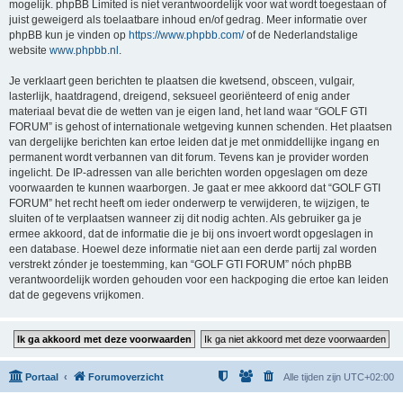
mogelijk. phpBB Limited is niet verantwoordelijk voor wat wordt toegestaan of
juist geweigerd als toelaatbare inhoud en/of gedrag. Meer informatie over
phpBB kun je vinden op
https://www.phpbb.com/
of de Nederlandstalige
website
www.phpbb.nl
.
Je verklaart geen berichten te plaatsen die kwetsend, obsceen, vulgair,
lasterlijk, haatdragend, dreigend, seksueel georiënteerd of enig ander
materiaal bevat die de wetten van je eigen land, het land waar “GOLF GTI
FORUM” is gehost of internationale wetgeving kunnen schenden. Het plaatsen
van dergelijke berichten kan ertoe leiden dat je met onmiddellijke ingang en
permanent wordt verbannen van dit forum. Tevens kan je provider worden
ingelicht. De IP-adressen van alle berichten worden opgeslagen om deze
voorwaarden te kunnen waarborgen. Je gaat er mee akkoord dat “GOLF GTI
FORUM” het recht heeft om ieder onderwerp te verwijderen, te wijzigen, te
sluiten of te verplaatsen wanneer zij dit nodig achten. Als gebruiker ga je
ermee akkoord, dat de informatie die je bij ons invoert wordt opgeslagen in
een database. Hoewel deze informatie niet aan een derde partij zal worden
verstrekt zónder je toestemming, kan “GOLF GTI FORUM” nóch phpBB
verantwoordelijk worden gehouden voor een hackpoging die ertoe kan leiden
dat de gegevens vrijkomen.
Portaal
Forumoverzicht
Alle tijden zijn
UTC+02:00