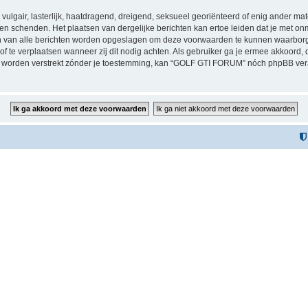
vulgair, lasterlijk, haatdragend, dreigend, seksueel georiënteerd of enig ander mat
n schenden. Het plaatsen van dergelijke berichten kan ertoe leiden dat je met on
sen van alle berichten worden opgeslagen om deze voorwaarden te kunnen waarbor
 of te verplaatsen wanneer zij dit nodig achten. Als gebruiker ga je ermee akkoord, 
zal worden verstrekt zónder je toestemming, kan “GOLF GTI FORUM” nóch phpBB v