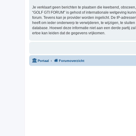
Je verklaart geen berichten te plaatsen die kwetsend, obsceen, 
“GOLF GTI FORUM” is gehost of internationale wetgeving kunne
forum. Tevens kan je provider worden ingelicht. De IP-adres
heeft om ieder onderwerp te verwijderen, te wijzigen, te sluiten
database. Hoewel deze informatie niet aan een derde partij 
ertoe kan leiden dat de gegevens vrijkomen.
Portaal
Forumoverzicht