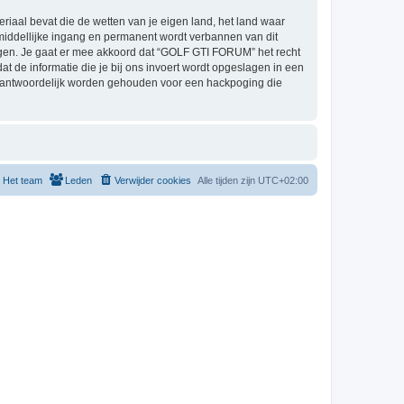
eriaal bevat die de wetten van je eigen land, het land waar
middellijke ingang en permanent wordt verbannen van dit
gen. Je gaat er mee akkoord dat “GOLF GTI FORUM” het recht
dat de informatie die je bij ons invoert wordt opgeslagen in een
erantwoordelijk worden gehouden voor een hackpoging die
Het team
Leden
Verwijder cookies
Alle tijden zijn
UTC+02:00