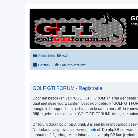
G
golf
Snelle links
V&A
Portaal
Forumoverzicht
GOLF GTI FORUM - Registratie
Door het bezoeken van “GOLF GTI FORUM” (hierna genoemd “wij”,
gaat met deze voorwaarden, bezoek of gebruik “GOLF GTI FORUM
hoogte te brengen, het is echter aan te raden om zelf de voor
Blijf je gebruik maken van “GOLF GTI FORUM”, dan ga je autom
Dit forum draait op phpBB. phpBB is een bulletinboardoplossing
Nederlandstalige website
www.phpbb.nl
. De phpBB-software ma
inhoud en/of gedrag. Meer informatie over phpBB kun je vinde