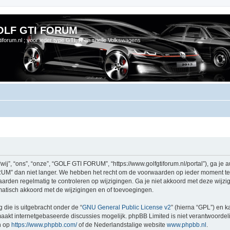
OLF GTI FORUM
gtiforum.nl ; voor ieder type GTI, R en snelle Volkswagens
 “ons”, “onze”, “GOLF GTI FORUM”, “https://www.golfgtiforum.nl/portal”), ga je a
” dan niet langer. We hebben het recht om de voorwaarden op ieder moment te wi
waarden regelmatig te controleren op wijzigingen. Ga je niet akkoord met deze wi
atisch akkoord met de wijzigingen en of toevoegingen.
 die is uitgebracht onder de “
GNU General Public License v2
” (hierna “GPL”) en
akt internetgebaseerde discussies mogelijk. phpBB Limited is niet verantwoordelij
n op
https://www.phpbb.com/
of de Nederlandstalige website
www.phpbb.nl
.