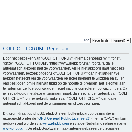
Taal:
GOLF GTI FORUM - Registratie
Door het bezoeken van “GOLF GTI FORUM” (hierna genoemd “wij”, “ons”,
“onze”, “GOLF GTI FORUM”, “https://www.golfgtiforum.nl/portal”), ga je
automatisch akkoord met de voorwaarden. Als je niet akkoord gaat met deze
voorwaarden, bezoek of gebruik “GOLF GTI FORUM” dan niet langer. We
hebben het recht om de voorwaarden op ieder moment te wijzigen en zullen
ons best doen om je hiervan tijdig op de hoogte te brengen, het is echter aan
te raden om zelf de voorwaarden regelmatig te controleren op wijzigingen. Ga
je niet akkoord met deze wijzigingen, maak dan niet langer gebruik van “GOLF
GTI FORUM”. Blijf je gebruik maken van “GOLF GTI FORUM”, dan ga je
automatisch akkoord met de wijzigingen en of toevoegingen.
Dit forum draait op phpBB. phpBB is een bulletinboardoplossing die is
uitgebracht onder de “
GNU General Public License v2
” (hierna “GPL”) en kan
gedownload worden via
www.phpbb.com
en via de Nederlandstalige website
www.phpbb.nl
. De phpBB-software maakt internetgebaseerde discussies