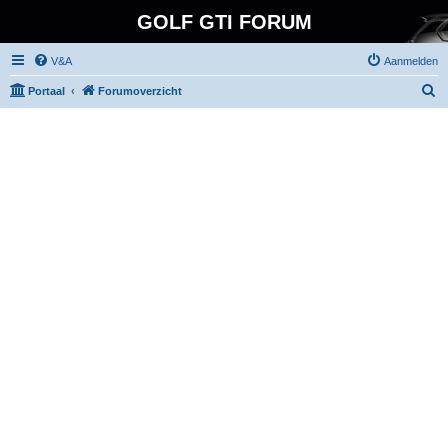
GOLF GTI FORUM
V&A
Aanmelden
Z
Portaal
Forumoverzicht
o
e
k