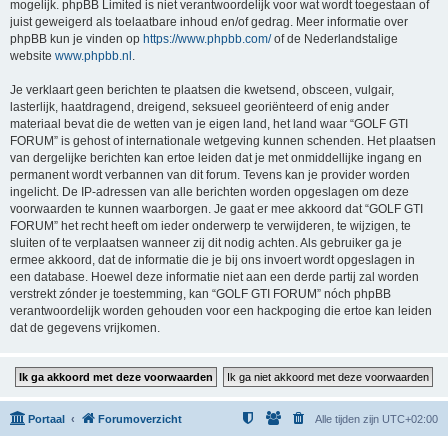
mogelijk. phpBB Limited is niet verantwoordelijk voor wat wordt toegestaan of
juist geweigerd als toelaatbare inhoud en/of gedrag. Meer informatie over
phpBB kun je vinden op
https://www.phpbb.com/
of de Nederlandstalige
website
www.phpbb.nl
.
Je verklaart geen berichten te plaatsen die kwetsend, obsceen, vulgair,
lasterlijk, haatdragend, dreigend, seksueel georiënteerd of enig ander
materiaal bevat die de wetten van je eigen land, het land waar “GOLF GTI
FORUM” is gehost of internationale wetgeving kunnen schenden. Het plaatsen
van dergelijke berichten kan ertoe leiden dat je met onmiddellijke ingang en
permanent wordt verbannen van dit forum. Tevens kan je provider worden
ingelicht. De IP-adressen van alle berichten worden opgeslagen om deze
voorwaarden te kunnen waarborgen. Je gaat er mee akkoord dat “GOLF GTI
FORUM” het recht heeft om ieder onderwerp te verwijderen, te wijzigen, te
sluiten of te verplaatsen wanneer zij dit nodig achten. Als gebruiker ga je
ermee akkoord, dat de informatie die je bij ons invoert wordt opgeslagen in
een database. Hoewel deze informatie niet aan een derde partij zal worden
verstrekt zónder je toestemming, kan “GOLF GTI FORUM” nóch phpBB
verantwoordelijk worden gehouden voor een hackpoging die ertoe kan leiden
dat de gegevens vrijkomen.
Portaal
Forumoverzicht
Alle tijden zijn
UTC+02:00