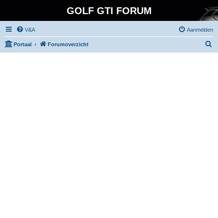
GOLF GTI FORUM
V&A
Aanmelden
Z
Portaal
Forumoverzicht
o
e
k