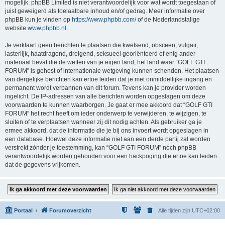
mogelijk. phpBB Limited is niet verantwoordelijk voor wat wordt toegestaan of
juist geweigerd als toelaatbare inhoud en/of gedrag. Meer informatie over
phpBB kun je vinden op
https://www.phpbb.com/
of de Nederlandstalige
website
www.phpbb.nl
.
Je verklaart geen berichten te plaatsen die kwetsend, obsceen, vulgair,
lasterlijk, haatdragend, dreigend, seksueel georiënteerd of enig ander
materiaal bevat die de wetten van je eigen land, het land waar “GOLF GTI
FORUM” is gehost of internationale wetgeving kunnen schenden. Het plaatsen
van dergelijke berichten kan ertoe leiden dat je met onmiddellijke ingang en
permanent wordt verbannen van dit forum. Tevens kan je provider worden
ingelicht. De IP-adressen van alle berichten worden opgeslagen om deze
voorwaarden te kunnen waarborgen. Je gaat er mee akkoord dat “GOLF GTI
FORUM” het recht heeft om ieder onderwerp te verwijderen, te wijzigen, te
sluiten of te verplaatsen wanneer zij dit nodig achten. Als gebruiker ga je
ermee akkoord, dat de informatie die je bij ons invoert wordt opgeslagen in
een database. Hoewel deze informatie niet aan een derde partij zal worden
verstrekt zónder je toestemming, kan “GOLF GTI FORUM” nóch phpBB
verantwoordelijk worden gehouden voor een hackpoging die ertoe kan leiden
dat de gegevens vrijkomen.
Portaal
Forumoverzicht
Alle tijden zijn
UTC+02:00