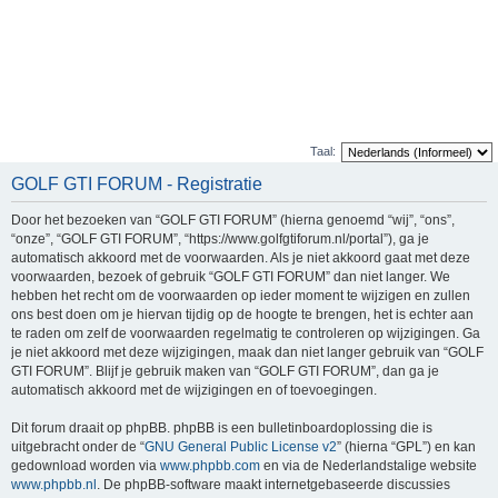
Taal:
GOLF GTI FORUM - Registratie
Door het bezoeken van “GOLF GTI FORUM” (hierna genoemd “wij”, “ons”,
“onze”, “GOLF GTI FORUM”, “https://www.golfgtiforum.nl/portal”), ga je
automatisch akkoord met de voorwaarden. Als je niet akkoord gaat met deze
voorwaarden, bezoek of gebruik “GOLF GTI FORUM” dan niet langer. We
hebben het recht om de voorwaarden op ieder moment te wijzigen en zullen
ons best doen om je hiervan tijdig op de hoogte te brengen, het is echter aan
te raden om zelf de voorwaarden regelmatig te controleren op wijzigingen. Ga
je niet akkoord met deze wijzigingen, maak dan niet langer gebruik van “GOLF
GTI FORUM”. Blijf je gebruik maken van “GOLF GTI FORUM”, dan ga je
automatisch akkoord met de wijzigingen en of toevoegingen.
Dit forum draait op phpBB. phpBB is een bulletinboardoplossing die is
uitgebracht onder de “
GNU General Public License v2
” (hierna “GPL”) en kan
gedownload worden via
www.phpbb.com
en via de Nederlandstalige website
www.phpbb.nl
. De phpBB-software maakt internetgebaseerde discussies