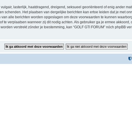
vulgair, lasterlijk, haatdragend, dreigend, seksueel georiënteerd of enig ander mat
n schenden. Het plaatsen van dergelijke berichten kan ertoe leiden dat je met on
sen van alle berichten worden opgeslagen om deze voorwaarden te kunnen waarbor
 of te verplaatsen wanneer zij dit nodig achten. Als gebruiker ga je ermee akkoord, 
zal worden verstrekt zónder je toestemming, kan “GOLF GTI FORUM” nóch phpBB v