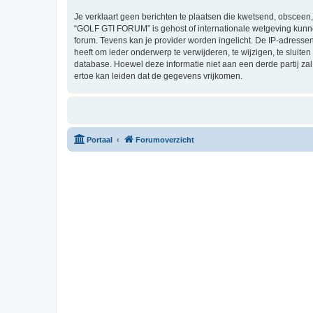
Je verklaart geen berichten te plaatsen die kwetsend, obsceen, 
“GOLF GTI FORUM” is gehost of internationale wetgeving kunne
forum. Tevens kan je provider worden ingelicht. De IP-adres
heeft om ieder onderwerp te verwijderen, te wijzigen, te sluiten
database. Hoewel deze informatie niet aan een derde partij 
ertoe kan leiden dat de gegevens vrijkomen.
Portaal
Forumoverzicht