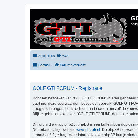
G
golf
Snelle links
V&A
Portaal
Forumoverzicht
GOLF GTI FORUM - Registratie
Door het bezoeken van “GOLF GTI FORUM” (hierna genoemd “wij”,
gaat met deze voorwaarden, bezoek of gebruik “GOLF GTI FORUM
hoogte te brengen, het is echter aan te raden om zelf de voor
Blijf je gebruik maken van “GOLF GTI FORUM”, dan ga je autom
Dit forum draait op phpBB. phpBB is een bulletinboardoplossing
Nederlandstalige website
www.phpbb.nl
. De phpBB-software ma
inhoud en/of gedrag. Meer informatie over phpBB kun je vinde