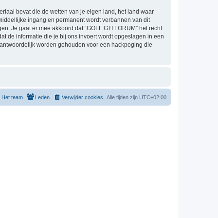
eriaal bevat die de wetten van je eigen land, het land waar
middellijke ingang en permanent wordt verbannen van dit
gen. Je gaat er mee akkoord dat “GOLF GTI FORUM” het recht
dat de informatie die je bij ons invoert wordt opgeslagen in een
erantwoordelijk worden gehouden voor een hackpoging die
Het team
Leden
Verwijder cookies
Alle tijden zijn
UTC+02:00