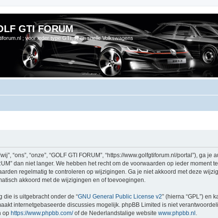
OLF GTI FORUM
gtiforum.nl ; voor ieder type GTI, R en snelle Volkswagens
 “ons”, “onze”, “GOLF GTI FORUM”, “https://www.golfgtiforum.nl/portal”), ga je a
” dan niet langer. We hebben het recht om de voorwaarden op ieder moment te wi
waarden regelmatig te controleren op wijzigingen. Ga je niet akkoord met deze wi
atisch akkoord met de wijzigingen en of toevoegingen.
 die is uitgebracht onder de “
GNU General Public License v2
” (hierna “GPL”) en
akt internetgebaseerde discussies mogelijk. phpBB Limited is niet verantwoordelij
n op
https://www.phpbb.com/
of de Nederlandstalige website
www.phpbb.nl
.