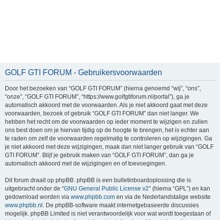
GOLF GTI FORUM - Gebruikersvoorwaarden
Door het bezoeken van “GOLF GTI FORUM” (hierna genoemd “wij”, “ons”,
“onze”, “GOLF GTI FORUM”, “https://www.golfgtiforum.nl/portal”), ga je
automatisch akkoord met de voorwaarden. Als je niet akkoord gaat met deze
voorwaarden, bezoek of gebruik “GOLF GTI FORUM” dan niet langer. We
hebben het recht om de voorwaarden op ieder moment te wijzigen en zullen
ons best doen om je hiervan tijdig op de hoogte te brengen, het is echter aan
te raden om zelf de voorwaarden regelmatig te controleren op wijzigingen. Ga
je niet akkoord met deze wijzigingen, maak dan niet langer gebruik van “GOLF
GTI FORUM”. Blijf je gebruik maken van “GOLF GTI FORUM”, dan ga je
automatisch akkoord met de wijzigingen en of toevoegingen.
Dit forum draait op phpBB. phpBB is een bulletinboardoplossing die is
uitgebracht onder de “
GNU General Public License v2
” (hierna “GPL”) en kan
gedownload worden via
www.phpbb.com
en via de Nederlandstalige website
www.phpbb.nl
. De phpBB-software maakt internetgebaseerde discussies
mogelijk. phpBB Limited is niet verantwoordelijk voor wat wordt toegestaan of