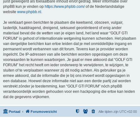
juist geweigerd als toelaatbare inhoud en/of gedrag. Meer informatie over
phpBB kun je vinden op
https://www.phpbb.com/
of de Nederlandstalige
website
www.phpbb.nl
.
Je verklaart geen berichten te plaatsen die kwetsend, obsceen, vulgair,
lasterlijk, haatdragend, dreigend, seksueel georiënteerd of enig ander
materiaal bevat die de wetten van je eigen land, het land waar “GOLF GTI
FORUM” is gehost of internationale wetgeving kunnen schenden. Het plaatsen
van dergelijke berichten kan ertoe leiden dat je met onmiddellijke ingang en
permanent wordt verbannen van dit forum. Tevens kan je provider worden
ingelicht. De IP-adressen van alle berichten worden opgeslagen om deze
voorwaarden te kunnen waarborgen. Je gaat er mee akkoord dat “GOLF GTI
FORUM” het recht heeft om ieder onderwerp te verwijderen, te wijzigen, te
sluiten of te verplaatsen wanneer zij dit nodig achten. Als gebruiker ga je
ermee akkoord, dat de informatie die je bij ons invoert wordt opgeslagen in
een database. Hoewel deze informatie niet aan een derde partij zal worden
verstrekt zónder je toestemming, kan “GOLF GTI FORUM” nóch phpBB
verantwoordelijk worden gehouden voor een hackpoging die ertoe kan leiden
dat de gegevens vrijkomen.
Portaal
Forumoverzicht
Alle tijden zijn
UTC+02:00