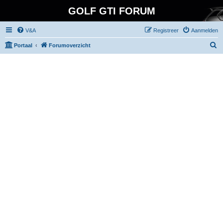
GOLF GTI FORUM
V&A
Registreer
Aanmelden
Z
Portaal
Forumoverzicht
o
e
k