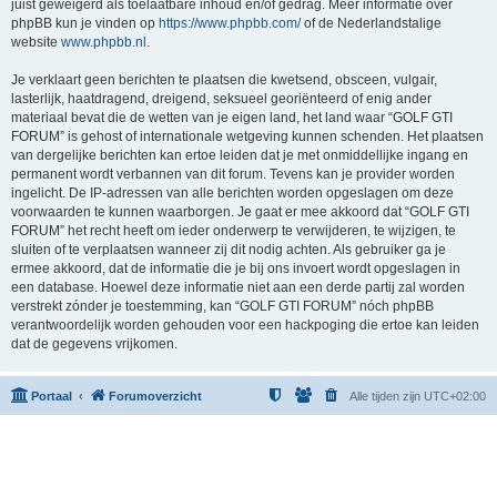
juist geweigerd als toelaatbare inhoud en/of gedrag. Meer informatie over
phpBB kun je vinden op
https://www.phpbb.com/
of de Nederlandstalige
website
www.phpbb.nl
.
Je verklaart geen berichten te plaatsen die kwetsend, obsceen, vulgair,
lasterlijk, haatdragend, dreigend, seksueel georiënteerd of enig ander
materiaal bevat die de wetten van je eigen land, het land waar “GOLF GTI
FORUM” is gehost of internationale wetgeving kunnen schenden. Het plaatsen
van dergelijke berichten kan ertoe leiden dat je met onmiddellijke ingang en
permanent wordt verbannen van dit forum. Tevens kan je provider worden
ingelicht. De IP-adressen van alle berichten worden opgeslagen om deze
voorwaarden te kunnen waarborgen. Je gaat er mee akkoord dat “GOLF GTI
FORUM” het recht heeft om ieder onderwerp te verwijderen, te wijzigen, te
sluiten of te verplaatsen wanneer zij dit nodig achten. Als gebruiker ga je
ermee akkoord, dat de informatie die je bij ons invoert wordt opgeslagen in
een database. Hoewel deze informatie niet aan een derde partij zal worden
verstrekt zónder je toestemming, kan “GOLF GTI FORUM” nóch phpBB
verantwoordelijk worden gehouden voor een hackpoging die ertoe kan leiden
dat de gegevens vrijkomen.
Portaal
Forumoverzicht
Alle tijden zijn
UTC+02:00