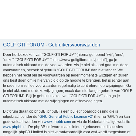
GOLF GTI FORUM - Gebruikersvoorwaarden
Door het bezoeken van “GOLF GTI FORUM” (hierna genoemd “wij”, “ons”,
“onze”, “GOLF GTI FORUM”, “https://www.golfgtiforum.nl/portal”), ga je
automatisch akkoord met de voorwaarden. Als je niet akkoord gaat met deze
voorwaarden, bezoek of gebruik “GOLF GTI FORUM” dan niet langer. We
hebben het recht om de voorwaarden op ieder moment te wijzigen en zullen
ons best doen om je hiervan tijdig op de hoogte te brengen, het is echter aan
te raden om zelf de voorwaarden regelmatig te controleren op wijzigingen. Ga
je niet akkoord met deze wijzigingen, maak dan niet langer gebruik van “GOLF
GTI FORUM”. Blijf je gebruik maken van “GOLF GTI FORUM”, dan ga je
automatisch akkoord met de wijzigingen en of toevoegingen.
Dit forum draait op phpBB. phpBB is een bulletinboardoplossing die is
uitgebracht onder de “
GNU General Public License v2
” (hierna “GPL”) en kan
gedownload worden via
www.phpbb.com
en via de Nederlandstalige website
www.phpbb.nl
. De phpBB-software maakt internetgebaseerde discussies
mogelijk. phpBB Limited is niet verantwoordelijk voor wat wordt toegestaan of