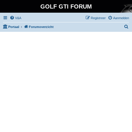
GOLF GTI FORUM
V&A
Registreer
Aanmelden
Z
Portaal
Forumoverzicht
o
e
k