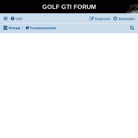
GOLF GTI FORUM
V&A
Registreer
Aanmelden
Z
Portaal
Forumoverzicht
o
e
k