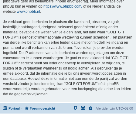
juist geweigerd als toelaatbare inhoud en/of gedrag. Meer informatie over
phpBB kun je vinden op
https://www.phpbb.com/
of de Nederlandstalige
website
www.phpbb.nl
.
Je verklaart geen berichten te plaatsen die kwetsend, obsceen, vulgair,
lasterlijk, haatdragend, dreigend, seksueel georiënteerd of enig ander
materiaal bevat die de wetten van je eigen land, het land waar “GOLF GTI
FORUM” is gehost of internationale wetgeving kunnen schenden. Het plaatsen
van dergelijke berichten kan ertoe leiden dat je met onmiddellijke ingang en
permanent wordt verbannen van dit forum. Tevens kan je provider worden
ingelicht. De IP-adressen van alle berichten worden opgeslagen om deze
voorwaarden te kunnen waarborgen. Je gaat er mee akkoord dat “GOLF GTI
FORUM” het recht heeft om ieder onderwerp te verwijderen, te wijzigen, te
sluiten of te verplaatsen wanneer zij dit nodig achten. Als gebruiker ga je
ermee akkoord, dat de informatie die je bij ons invoert wordt opgeslagen in
een database. Hoewel deze informatie niet aan een derde partij zal worden
verstrekt zónder je toestemming, kan “GOLF GTI FORUM” nóch phpBB
verantwoordelijk worden gehouden voor een hackpoging die ertoe kan leiden
dat de gegevens vrijkomen.
Portaal
Forumoverzicht
Alle tijden zijn
UTC+02:00