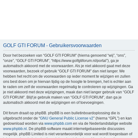
GOLF GTI FORUM - Gebruikersvoorwaarden
Door het bezoeken van “GOLF GTI FORUM” (hierna genoemd “wij”, “ons”,
“onze”, “GOLF GTI FORUM”, “https://www.golfgtiforum.nl/portal”), ga je
automatisch akkoord met de voorwaarden. Als je niet akkoord gaat met deze
voorwaarden, bezoek of gebruik “GOLF GTI FORUM” dan niet langer. We
hebben het recht om de voorwaarden op ieder moment te wijzigen en zullen
ons best doen om je hiervan tijdig op de hoogte te brengen, het is echter aan
te raden om zelf de voorwaarden regelmatig te controleren op wijzigingen. Ga
je niet akkoord met deze wijzigingen, maak dan niet langer gebruik van “GOLF
GTI FORUM”. Blijf je gebruik maken van “GOLF GTI FORUM”, dan ga je
automatisch akkoord met de wijzigingen en of toevoegingen.
Dit forum draait op phpBB. phpBB is een bulletinboardoplossing die is
uitgebracht onder de “
GNU General Public License v2
” (hierna “GPL”) en kan
gedownload worden via
www.phpbb.com
en via de Nederlandstalige website
www.phpbb.nl
. De phpBB-software maakt internetgebaseerde discussies
mogelijk. phpBB Limited is niet verantwoordelijk voor wat wordt toegestaan of