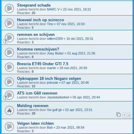
Stoeprand schade
Laatste bericht door
MARC V
«
22 nov 2021, 18:22
Reacties:
20
Hoeveel inch op scirocco
Laatste bericht door
Tino
«
07 nov 2021, 16:03
Reacties:
5
remmen en schijven
Laatste bericht door
willem2309
«
16 okt 2021, 09:31
Reacties:
3
Kromme remschijven?
Laatste bericht door
Joey Butter
«
01 aug 2021, 21:36
Reacties:
8
Brescia ET45 Onder GTI 7.5
Laatste bericht door
martin
«
29 mei 2021, 20:59
Reacties:
8
Opknappen 18 inch Nogaro velgen
Laatste bericht door
jmkoole
«
07 apr 2021, 20:46
Reacties:
10
ATS icm G60 remmen
Laatste bericht door
Janetdubbelnet
«
05 apr 2021, 20:44
Melding remmen
Laatste bericht door
Vw golf gti
«
02 apr 2021, 23:01
Reacties:
28
1
2
Velgen laten richten
Laatste bericht door
Bob
«
23 mar 2021, 08:54
Reacties:
3