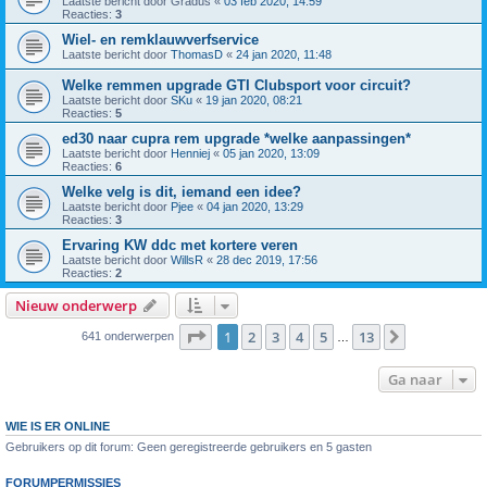
Laatste bericht door
Gradus
«
03 feb 2020, 14:59
Reacties:
3
Wiel- en remklauwverfservice
Laatste bericht door
ThomasD
«
24 jan 2020, 11:48
Welke remmen upgrade GTI Clubsport voor circuit?
Laatste bericht door
SKu
«
19 jan 2020, 08:21
Reacties:
5
ed30 naar cupra rem upgrade *welke aanpassingen*
Laatste bericht door
Henniej
«
05 jan 2020, 13:09
Reacties:
6
Welke velg is dit, iemand een idee?
Laatste bericht door
Pjee
«
04 jan 2020, 13:29
Reacties:
3
Ervaring KW ddc met kortere veren
Laatste bericht door
WillsR
«
28 dec 2019, 17:56
Reacties:
2
Nieuw onderwerp
Pagina
1
van
13
1
2
3
4
5
13
Volgende
641 onderwerpen
…
Ga naar
WIE IS ER ONLINE
Gebruikers op dit forum: Geen geregistreerde gebruikers en 5 gasten
FORUMPERMISSIES