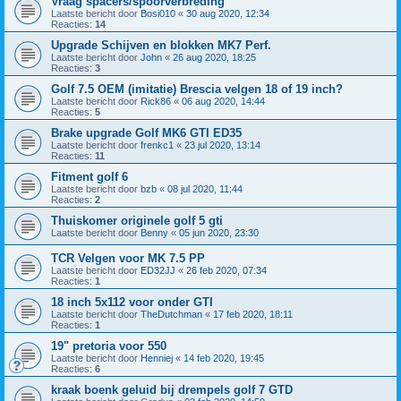
Vraag spacers/spoorverbreding
Laatste bericht door
Bosi010
«
30 aug 2020, 12:34
Reacties:
14
Upgrade Schijven en blokken MK7 Perf.
Laatste bericht door
John
«
26 aug 2020, 18:25
Reacties:
3
Golf 7.5 OEM (imitatie) Brescia velgen 18 of 19 inch?
Laatste bericht door
Rick86
«
06 aug 2020, 14:44
Reacties:
5
Brake upgrade Golf MK6 GTI ED35
Laatste bericht door
frenkc1
«
23 jul 2020, 13:14
Reacties:
11
Fitment golf 6
Laatste bericht door
bzb
«
08 jul 2020, 11:44
Reacties:
2
Thuiskomer originele golf 5 gti
Laatste bericht door
Benny
«
05 jun 2020, 23:30
TCR Velgen voor MK 7.5 PP
Laatste bericht door
ED32JJ
«
26 feb 2020, 07:34
Reacties:
1
18 inch 5x112 voor onder GTI
Laatste bericht door
TheDutchman
«
17 feb 2020, 18:11
Reacties:
1
19" pretoria voor 550
Laatste bericht door
Henniej
«
14 feb 2020, 19:45
Reacties:
6
kraak boenk geluid bij drempels golf 7 GTD