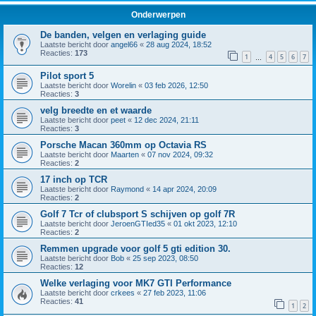
Onderwerpen
De banden, velgen en verlaging guide
Laatste bericht door
angel66
«
28 aug 2024, 18:52
Reacties:
173
1
4
5
6
7
…
Pilot sport 5
Laatste bericht door
Worelin
«
03 feb 2026, 12:50
Reacties:
3
velg breedte en et waarde
Laatste bericht door
peet
«
12 dec 2024, 21:11
Reacties:
3
Porsche Macan 360mm op Octavia RS
Laatste bericht door
Maarten
«
07 nov 2024, 09:32
Reacties:
2
17 inch op TCR
Laatste bericht door
Raymond
«
14 apr 2024, 20:09
Reacties:
2
Golf 7 Tcr of clubsport S schijven op golf 7R
Laatste bericht door
JeroenGTIed35
«
01 okt 2023, 12:10
Reacties:
2
Remmen upgrade voor golf 5 gti edition 30.
Laatste bericht door
Bob
«
25 sep 2023, 08:50
Reacties:
12
Welke verlaging voor MK7 GTI Performance
Laatste bericht door
crkees
«
27 feb 2023, 11:06
Reacties:
41
1
2