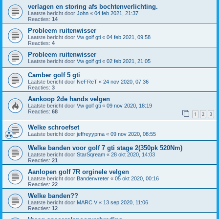
verlagen en storing afs bochtenverlichting.
Laatste bericht door
John
«
04 feb 2021, 21:37
Reacties:
14
Probleem ruitenwisser
Laatste bericht door
Vw golf gti
«
04 feb 2021, 09:58
Reacties:
4
Probleem ruitenwisser
Laatste bericht door
Vw golf gti
«
02 feb 2021, 21:05
Camber golf 5 gti
Laatste bericht door
NeFReT
«
24 nov 2020, 07:36
Reacties:
3
Aankoop 2de hands velgen
Laatste bericht door
Vw golf gti
«
09 nov 2020, 18:19
Reacties:
68
1
2
3
Welke schroefset
Laatste bericht door
jeffreyypma
«
09 nov 2020, 08:55
Welke banden voor golf 7 gti stage 2(350pk 520Nm)
Laatste bericht door
StarSqream
«
28 okt 2020, 14:03
Reacties:
21
Aanlopen golf 7R orginele velgen
Laatste bericht door
Bandenvreter
«
05 okt 2020, 00:16
Reacties:
22
Welke banden??
Laatste bericht door
MARC V
«
13 sep 2020, 11:06
Reacties:
12