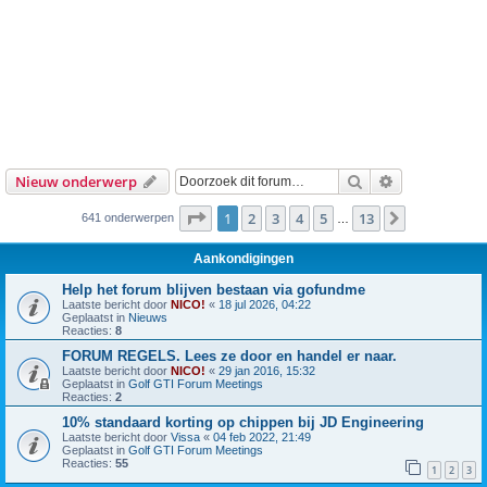
Zoek
Uitgebreid z
Nieuw onderwerp
Pagina
1
van
13
1
2
3
4
5
13
Volgende
641 onderwerpen
…
Aankondigingen
Help het forum blijven bestaan via gofundme
Laatste bericht door
NICO!
«
18 jul 2026, 04:22
Geplaatst in
Nieuws
Reacties:
8
FORUM REGELS. Lees ze door en handel er naar.
Laatste bericht door
NICO!
«
29 jan 2016, 15:32
Geplaatst in
Golf GTI Forum Meetings
Reacties:
2
10% standaard korting op chippen bij JD Engineering
Laatste bericht door
Vissa
«
04 feb 2022, 21:49
Geplaatst in
Golf GTI Forum Meetings
Reacties:
55
1
2
3