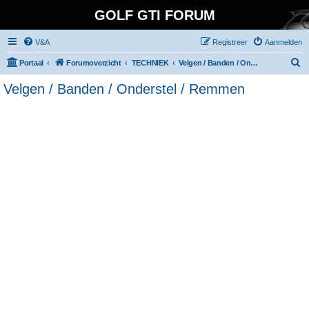
GOLF GTI FORUM
V&A
Registreer
Aanmelden
Z
Portaal
Forumoverzicht
TECHNIEK
Velgen / Banden / Onderstel / Remmen
o
Velgen / Banden / Onderstel / Remmen
e
k