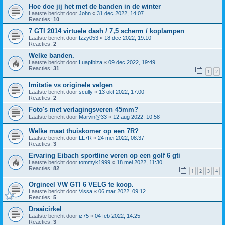
Hoe doe jij het met de banden in de winter
Laatste bericht door
John
«
31 dec 2022, 14:07
Reacties:
10
7 GTI 2014 virtuele dash / 7,5 scherm / koplampen
Laatste bericht door
Izzy053
«
18 dec 2022, 19:10
Reacties:
2
Welke banden.
Laatste bericht door
LuapIbiza
«
09 dec 2022, 19:49
Reacties:
31
1
2
Imitatie vs originele velgen
Laatste bericht door
scully
«
13 okt 2022, 17:00
Reacties:
2
Foto's met verlagingsveren 45mm?
Laatste bericht door
Marvin@33
«
12 aug 2022, 10:58
Welke maat thuiskomer op een 7R?
Laatste bericht door
LL7R
«
24 mei 2022, 08:37
Reacties:
3
Ervaring Eibach sportline veren op een golf 6 gti
Laatste bericht door
tommyk1999
«
18 mei 2022, 11:30
Reacties:
82
1
2
3
4
Orgineel VW GTI 6 VELG te koop.
Laatste bericht door
Vissa
«
06 mar 2022, 09:12
Reacties:
5
Draaicirkel
Laatste bericht door
iz75
«
04 feb 2022, 14:25
Reacties:
3