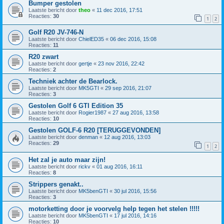
Bumper gestolen
Laatste bericht door
theo
«
11 dec 2016, 17:51
Reacties:
30
1
2
Golf R20 JV-746-N
Laatste bericht door
ChielED35
«
06 dec 2016, 15:08
Reacties:
11
R20 zwart
Laatste bericht door
gertje
«
23 nov 2016, 22:42
Reacties:
2
Techniek achter de Bearlock.
Laatste bericht door
MK5GTI
«
29 sep 2016, 21:07
Reacties:
3
Gestolen Golf 6 GTI Edition 35
Laatste bericht door
Rogier1987
«
27 aug 2016, 13:58
Reacties:
10
Gestolen GOLF-6 R20 [TERUGGEVONDEN]
Laatste bericht door
denman
«
12 aug 2016, 13:03
Reacties:
29
1
2
Het zal je auto maar zijn!
Laatste bericht door
rickv
«
01 aug 2016, 16:11
Reacties:
8
Strippers genakt..
Laatste bericht door
MK5benGTI
«
30 jul 2016, 15:56
Reacties:
3
motorketting door je voorvelg help tegen het stelen !!!!!
Laatste bericht door
MK5benGTI
«
17 jul 2016, 14:16
Reacties:
10