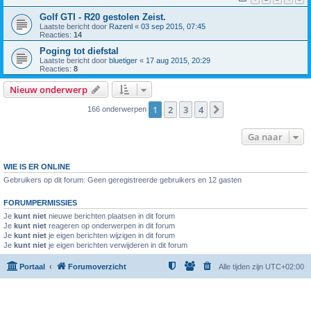
Golf GTI - R20 gestolen Zeist.
Laatste bericht door
Razenl
«
03 sep 2015, 07:45
Reacties:
14
Poging tot diefstal
Laatste bericht door
bluetiger
«
17 aug 2015, 20:29
Reacties:
8
Nieuw onderwerp
1
2
3
4
Volgende
166 onderwerpen
Ga naar
WIE IS ER ONLINE
Gebruikers op dit forum: Geen geregistreerde gebruikers en 12 gasten
FORUMPERMISSIES
Je
kunt niet
nieuwe berichten plaatsen in dit forum
Je
kunt niet
reageren op onderwerpen in dit forum
Je
kunt niet
je eigen berichten wijzigen in dit forum
Je
kunt niet
je eigen berichten verwijderen in dit forum
Portaal
Forumoverzicht
Alle tijden zijn
UTC+02:00