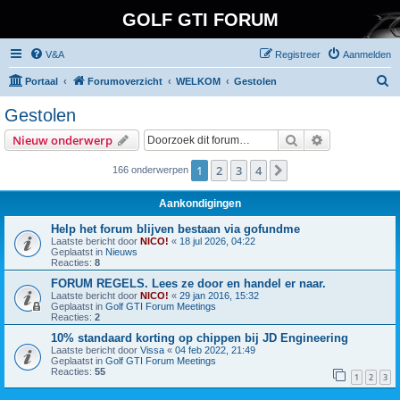
GOLF GTI FORUM
V&A
Registreer
Aanmelden
Z
Portaal
Forumoverzicht
WELKOM
Gestolen
o
Gestolen
e
Zoek
Uitgebreid z
Nieuw onderwerp
k
1
2
3
4
Volgende
166 onderwerpen
Aankondigingen
Help het forum blijven bestaan via gofundme
Laatste bericht door
NICO!
«
18 jul 2026, 04:22
Geplaatst in
Nieuws
Reacties:
8
FORUM REGELS. Lees ze door en handel er naar.
Laatste bericht door
NICO!
«
29 jan 2016, 15:32
Geplaatst in
Golf GTI Forum Meetings
Reacties:
2
10% standaard korting op chippen bij JD Engineering
Laatste bericht door
Vissa
«
04 feb 2022, 21:49
Geplaatst in
Golf GTI Forum Meetings
Reacties:
55
1
2
3