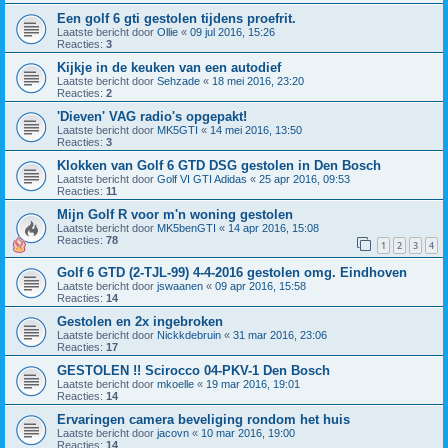
Een golf 6 gti gestolen tijdens proefrit.
Laatste bericht door
Ollie
«
09 jul 2016, 15:26
Reacties:
3
Kijkje in de keuken van een autodief
Laatste bericht door
Sehzade
«
18 mei 2016, 23:20
Reacties:
2
'Dieven' VAG radio's opgepakt!
Laatste bericht door
MK5GTI
«
14 mei 2016, 13:50
Reacties:
3
Klokken van Golf 6 GTD DSG gestolen in Den Bosch
Laatste bericht door
Golf VI GTI Adidas
«
25 apr 2016, 09:53
Reacties:
11
Mijn Golf R voor m'n woning gestolen
Laatste bericht door
MK5benGTI
«
14 apr 2016, 15:08
Reacties:
78
1
2
3
4
Golf 6 GTD (2-TJL-99) 4-4-2016 gestolen omg. Eindhoven
Laatste bericht door
jswaanen
«
09 apr 2016, 15:58
Reacties:
14
Gestolen en 2x ingebroken
Laatste bericht door
Nickkdebruin
«
31 mar 2016, 23:06
Reacties:
17
GESTOLEN !! Scirocco 04-PKV-1 Den Bosch
Laatste bericht door
mkoelle
«
19 mar 2016, 19:01
Reacties:
14
Ervaringen camera beveliging rondom het huis
Laatste bericht door
jacovn
«
10 mar 2016, 19:00
Reacties:
14