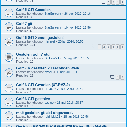
Reacties:
78
1
2
3
4
Golf 5 GTI Gestolen
Laatste bericht door
StarSqream
«
26 dec 2020, 20:16
Reacties:
3
Golf 7 gti
Laatste bericht door
StarSqream
«
10 nov 2020, 21:56
Reacties:
6
Golf 6 GTI Xenon gestolen!
Laatste bericht door
Henniej
«
23 jan 2020, 20:50
Reacties:
131
1
2
3
4
5
6
Gestolen golf 7 gtd
Laatste bericht door
GTI-mkVII
«
15 aug 2019, 10:15
Reacties:
12
Golf 7 R gestolen 20 seconden werk
Laatste bericht door
expor
«
05 apr 2019, 14:17
Reacties:
25
1
2
Golf 6 GTI Gestolen (87-RVZ-2)
Laatste bericht door
FreaQ
«
29 sep 2018, 20:49
Reacties:
1
Golf 6 GTI gestolen
Laatste bericht door
pasiee
«
25 mei 2018, 20:57
Reacties:
15
mk5 gestolen gti abt uitgevoerd.
Laatste bericht door
robinkluit21
«
18 jan 2018, 20:56
Reacties:
1
Gestolen KR-249-B VW Golf R20 Rising Blue Metallic