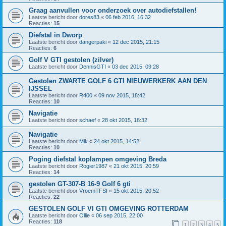
Graag aanvullen voor onderzoek over autodiefstallen!
Laatste bericht door
dores83
«
06 feb 2016, 16:32
Reacties:
15
Diefstal in Dworp
Laatste bericht door
dangerpaki
«
12 dec 2015, 21:15
Reacties:
6
Golf V GTI gestolen (zilver)
Laatste bericht door
DennisGTI
«
03 dec 2015, 09:28
Gestolen ZWARTE GOLF 6 GTI NIEUWERKERK AAN DEN
IJSSEL
Laatste bericht door
R400
«
09 nov 2015, 18:42
Reacties:
10
Navigatie
Laatste bericht door
schaef
«
28 okt 2015, 18:32
Navigatie
Laatste bericht door
Mik
«
24 okt 2015, 14:52
Reacties:
10
Poging diefstal koplampen omgeving Breda
Laatste bericht door
Rogier1987
«
21 okt 2015, 20:59
Reacties:
14
gestolen GT-307-B 16-9 Golf 6 gti
Laatste bericht door
VroemTFSI
«
15 okt 2015, 20:52
Reacties:
22
GESTOLEN GOLF VI GTI OMGEVING ROTTERDAM
Laatste bericht door
Ollie
«
06 sep 2015, 22:00
Reacties:
118
1
2
3
4
5