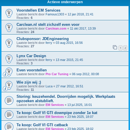
Actieve onderwerpen
Voorstellen EM Services
Laatste bericht door
Famous1303
«
12 jan 2018, 21:41
Reacties:
6
Carclean.nl stelt zichzelf even voor
Laatste bericht door
Carclean.com
«
11 okt 2017, 13:39
Reacties:
24
Clubsponsor: JDEngineering
Laatste bericht door
ferry
«
03 aug 2015, 16:56
Reacties:
27
1
2
Lynx Car Design
Laatste bericht door
ferry
«
13 mar 2015, 21:45
Reacties:
3
Even voorstellen
Laatste bericht door
Pro Car Tuning
«
06 sep 2012, 00:08
Wie zijn wij ;)
Laatste bericht door
Luca
«
27 mar 2012, 16:51
Reacties:
11
Storing: keuzehendel. Doorrijden mogelijk. Werkplaats
opzoeken alstublieft.
Laatste bericht door
EM Services
«
13 jul 2025, 16:01
Te koop: Golf VI GTI downpipe zonder 1e kat
Laatste bericht door
EM Services
«
23 feb 2025, 18:07
Te koop: Golf VI GTI catback
Laatste bericht door
EM Services
«
23 feb 2025, 18:02