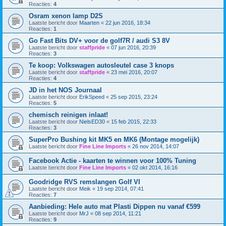
Reacties:
4
Osram xenon lamp D2S
Laatste bericht door
Maarten
«
22 jun 2016, 18:34
Reacties:
1
Go Fast Bits DV+ voor de golf7R / audi S3 8V
Laatste bericht door
staffpride
«
07 jun 2016, 20:39
Reacties:
3
Te koop: Volkswagen autosleutel case 3 knops
Laatste bericht door
staffpride
«
23 mei 2016, 20:07
Reacties:
4
JD in het NOS Journaal
Laatste bericht door
ErikSpeed
«
25 sep 2015, 23:24
Reacties:
5
chemisch reinigen inlaat!
Laatste bericht door
NielsED30
«
15 feb 2015, 22:33
Reacties:
3
SuperPro Bushing kit MK5 en MK6 (Montage mogelijk)
Laatste bericht door
Fine Line Imports
«
26 nov 2014, 14:07
Facebook Actie - kaarten te winnen voor 100% Tuning
Laatste bericht door
Fine Line Imports
«
02 okt 2014, 16:16
Goodridge RVS remslangen Golf VI
Laatste bericht door
Meik
«
19 sep 2014, 07:41
Reacties:
7
Aanbieding: Hele auto mat Plasti Dippen nu vanaf €599
Laatste bericht door
MrJ
«
08 sep 2014, 11:21
Reacties:
9