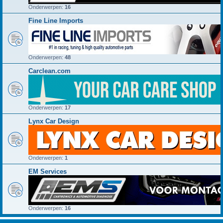
Onderwerpen:
16
Fine Line Imports
Onderwerpen:
48
Carclean.com
Onderwerpen:
17
Lynx Car Design
Onderwerpen:
1
EM Services
Onderwerpen:
16