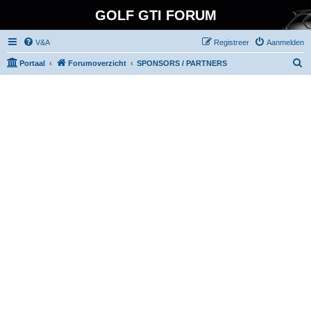
GOLF GTI FORUM
V&A
Registreer
Aanmelden
Z
Portaal
Forumoverzicht
SPONSORS / PARTNERS
o
e
k