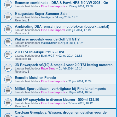
Remmen combinatie - DBA & Hawk HPS 5.0 VW 2003 - On
Laatste bericht door
Fine Line Imports
«
13 aug 2014, 13:30
9 augustus: Super Summer Sale!!
Laatste bericht door
bluetiger
«
04 aug 2014, 11:31
Reacties:
1
Aanbieding DBA remschijven met blokken (beperkt aantal)
Laatste bericht door
Fine Line Imports
«
01 jul 2014, 17:19
Reacties:
2
Wat is er mogelijk voor de Golf VII GTI?
Laatste bericht door
maRRRtinus
«
29 jun 2014, 17:24
Reacties:
2
2.0 TFSI Inlaatspruitstuk - HPA
Laatste bericht door
Back@GTI
«
02 feb 2014, 21:52
Reacties:
18
JD Powerpack st3(10) & stage 4 voor 2.0 TSI ketting motoren
Laatste bericht door
Race Eend
«
01 feb 2014, 18:14
Reacties:
3
Remolie Motul en Ferodo
Laatste bericht door
Fine Line Imports
«
21 jan 2014, 11:24
Milltek Sport uitlaten - verkrijgbaar bij Fine Line Imports
Laatste bericht door
Fine Line Imports
«
16 jan 2014, 16:54
Raid HP sprayfolie in diverse kleuren - 500ml €19.80
Laatste bericht door
Fine Line Imports
«
27 nov 2013, 16:12
Reacties:
1
Carclean Groupbuy: Wassen, drogen en detailen voor de
winter