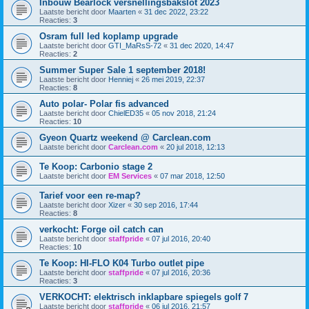
Inbouw Bearlock versnellingsbakslot 2023
Laatste bericht door
Maarten
«
31 dec 2022, 23:22
Reacties:
3
Osram full led koplamp upgrade
Laatste bericht door
GTI_MaRsS-72
«
31 dec 2020, 14:47
Reacties:
2
Summer Super Sale 1 september 2018!
Laatste bericht door
Henniej
«
26 mei 2019, 22:37
Reacties:
8
Auto polar- Polar fis advanced
Laatste bericht door
ChielED35
«
05 nov 2018, 21:24
Reacties:
10
Gyeon Quartz weekend @ Carclean.com
Laatste bericht door
Carclean.com
«
20 jul 2018, 12:13
Te Koop: Carbonio stage 2
Laatste bericht door
EM Services
«
07 mar 2018, 12:50
Tarief voor een re-map?
Laatste bericht door
Xizer
«
30 sep 2016, 17:44
Reacties:
8
verkocht: Forge oil catch can
Laatste bericht door
staffpride
«
07 jul 2016, 20:40
Reacties:
10
Te Koop: HI-FLO K04 Turbo outlet pipe
Laatste bericht door
staffpride
«
07 jul 2016, 20:36
Reacties:
3
VERKOCHT: elektrisch inklapbare spiegels golf 7
Laatste bericht door
staffpride
«
06 jul 2016, 21:57