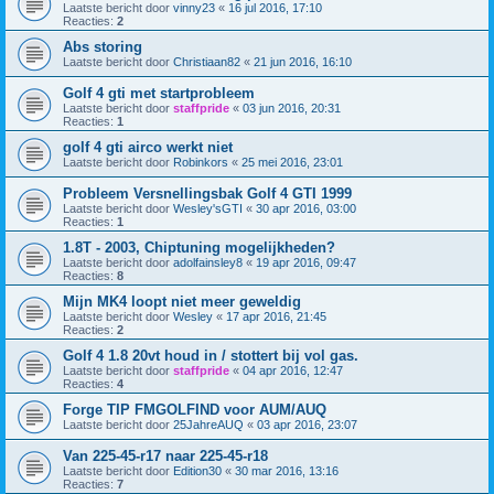
Laatste bericht door
vinny23
«
16 jul 2016, 17:10
Reacties:
2
Abs storing
Laatste bericht door
Christiaan82
«
21 jun 2016, 16:10
Golf 4 gti met startprobleem
Laatste bericht door
staffpride
«
03 jun 2016, 20:31
Reacties:
1
golf 4 gti airco werkt niet
Laatste bericht door
Robinkors
«
25 mei 2016, 23:01
Probleem Versnellingsbak Golf 4 GTI 1999
Laatste bericht door
Wesley'sGTI
«
30 apr 2016, 03:00
Reacties:
1
1.8T - 2003, Chiptuning mogelijkheden?
Laatste bericht door
adolfainsley8
«
19 apr 2016, 09:47
Reacties:
8
Mijn MK4 loopt niet meer geweldig
Laatste bericht door
Wesley
«
17 apr 2016, 21:45
Reacties:
2
Golf 4 1.8 20vt houd in / stottert bij vol gas.
Laatste bericht door
staffpride
«
04 apr 2016, 12:47
Reacties:
4
Forge TIP FMGOLFIND voor AUM/AUQ
Laatste bericht door
25JahreAUQ
«
03 apr 2016, 23:07
Van 225-45-r17 naar 225-45-r18
Laatste bericht door
Edition30
«
30 mar 2016, 13:16
Reacties:
7