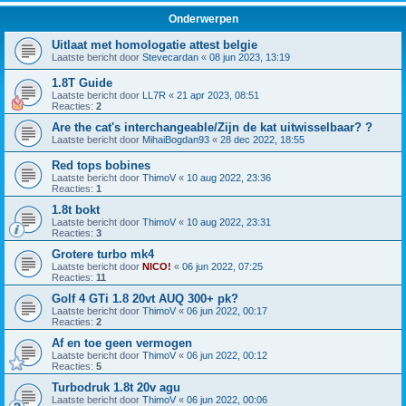
Onderwerpen
Uitlaat met homologatie attest belgie
Laatste bericht door
Stevecardan
«
08 jun 2023, 13:19
1.8T Guide
Laatste bericht door
LL7R
«
21 apr 2023, 08:51
Reacties:
2
Are the cat's interchangeable/Zijn de kat uitwisselbaar? ?
Laatste bericht door
MihaiBogdan93
«
28 dec 2022, 18:55
Red tops bobines
Laatste bericht door
ThimoV
«
10 aug 2022, 23:36
Reacties:
1
1.8t bokt
Laatste bericht door
ThimoV
«
10 aug 2022, 23:31
Reacties:
3
Grotere turbo mk4
Laatste bericht door
NICO!
«
06 jun 2022, 07:25
Reacties:
11
Golf 4 GTi 1.8 20vt AUQ 300+ pk?
Laatste bericht door
ThimoV
«
06 jun 2022, 00:17
Reacties:
2
Af en toe geen vermogen
Laatste bericht door
ThimoV
«
06 jun 2022, 00:12
Reacties:
5
Turbodruk 1.8t 20v agu
Laatste bericht door
ThimoV
«
06 jun 2022, 00:06