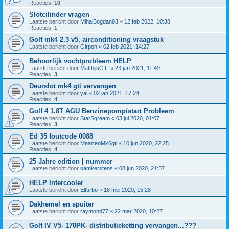
Reacties:
10
Slotcilinder vragen
Laatste bericht door
MihaiBogdan93
«
12 feb 2022, 10:38
Reacties:
1
Golf mk4 2.3 v5, airconditioning vraagstuk
Laatste bericht door
Girpon
«
02 feb 2021, 14:27
Behoorlijk vochtprobleem HELP
Laatste bericht door
MatthijsGTI
«
23 jan 2021, 11:49
Reacties:
3
Deurslot mk4 gti vervangen
Laatste bericht door
yal
«
02 jan 2021, 17:24
Reacties:
4
Golf 4 1.8T AGU Benzinepomp/start Probleem
Laatste bericht door
StarSqream
«
03 jul 2020, 01:07
Reacties:
3
Ed 35 foutcode 0088
Laatste bericht door
MaartenMk6gti
«
10 jun 2020, 22:25
Reacties:
4
25 Jahre edition | nummer
Laatste bericht door
samkerstens
«
08 jun 2020, 21:37
HELP Intercooler
Laatste bericht door
Elturbo
«
18 mei 2020, 15:28
Dakhemel en spuiter
Laatste bericht door
raymond77
«
22 mar 2020, 10:27
Golf IV V5- 170PK- distributieketting vervangen...???