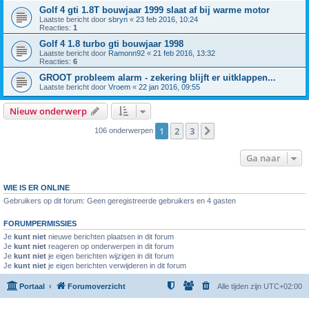
Golf 4 gti 1.8T bouwjaar 1999 slaat af bij warme motor
Laatste bericht door
sbryn
«
23 feb 2016, 10:24
Reacties:
1
Golf 4 1.8 turbo gti bouwjaar 1998
Laatste bericht door
Ramonn92
«
21 feb 2016, 13:32
Reacties:
6
GROOT probleem alarm - zekering blijft er uitklappen...
Laatste bericht door
Vroem
«
22 jan 2016, 09:55
Nieuw onderwerp
1
2
3
Volgende
106 onderwerpen
Ga naar
WIE IS ER ONLINE
Gebruikers op dit forum: Geen geregistreerde gebruikers en 4 gasten
FORUMPERMISSIES
Je
kunt niet
nieuwe berichten plaatsen in dit forum
Je
kunt niet
reageren op onderwerpen in dit forum
Je
kunt niet
je eigen berichten wijzigen in dit forum
Je
kunt niet
je eigen berichten verwijderen in dit forum
Portaal
Forumoverzicht
Alle tijden zijn
UTC+02:00