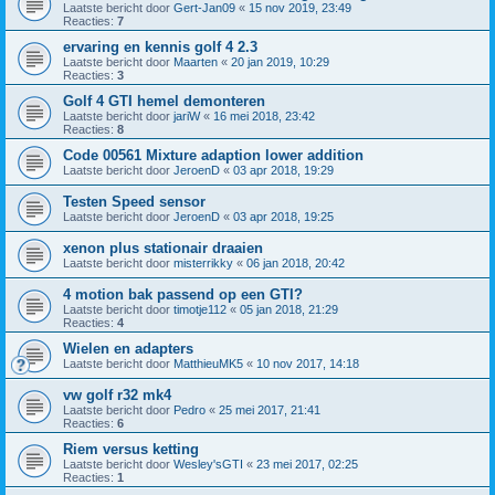
Laatste bericht door
Gert-Jan09
«
15 nov 2019, 23:49
Reacties:
7
ervaring en kennis golf 4 2.3
Laatste bericht door
Maarten
«
20 jan 2019, 10:29
Reacties:
3
Golf 4 GTI hemel demonteren
Laatste bericht door
jariW
«
16 mei 2018, 23:42
Reacties:
8
Code 00561 Mixture adaption lower addition
Laatste bericht door
JeroenD
«
03 apr 2018, 19:29
Testen Speed sensor
Laatste bericht door
JeroenD
«
03 apr 2018, 19:25
xenon plus stationair draaien
Laatste bericht door
misterrikky
«
06 jan 2018, 20:42
4 motion bak passend op een GTI?
Laatste bericht door
timotje112
«
05 jan 2018, 21:29
Reacties:
4
Wielen en adapters
Laatste bericht door
MatthieuMK5
«
10 nov 2017, 14:18
vw golf r32 mk4
Laatste bericht door
Pedro
«
25 mei 2017, 21:41
Reacties:
6
Riem versus ketting
Laatste bericht door
Wesley'sGTI
«
23 mei 2017, 02:25
Reacties:
1