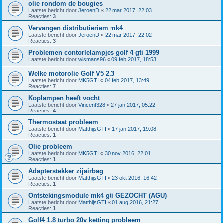
olie rondom de bougies
Laatste bericht door
JeroenD
«
22 mar 2017, 22:03
Reacties:
3
Vervangen distributieriem mk4
Laatste bericht door
JeroenD
«
22 mar 2017, 22:02
Reacties:
3
Problemen contorlelampjes golf 4 gti 1999
Laatste bericht door
wismans96
«
09 feb 2017, 18:53
Welke motorolie Golf V5 2.3
Laatste bericht door
MK5GTI
«
04 feb 2017, 13:49
Reacties:
7
Koplampen heeft vocht
Laatste bericht door
Vincent328
«
27 jan 2017, 05:22
Reacties:
4
Thermostaat probleem
Laatste bericht door
MatthijsGTI
«
17 jan 2017, 19:08
Reacties:
1
Olie probleem
Laatste bericht door
MK5GTI
«
30 nov 2016, 22:01
Reacties:
1
Adapterstekker zijairbag
Laatste bericht door
MatthijsGTI
«
23 okt 2016, 16:42
Reacties:
1
Ontstekingsmodule mk4 gti GEZOCHT (AGU)
Laatste bericht door
MatthijsGTI
«
01 aug 2016, 21:27
Reacties:
1
Golf4 1.8 turbo 20v ketting probleem