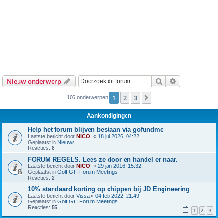
Zoek
Uitgebreid z
Nieuw onderwerp
1
2
3
Volgende
106 onderwerpen
Aankondigingen
Help het forum blijven bestaan via gofundme
Laatste bericht door
NICO!
«
18 jul 2026, 04:22
Geplaatst in
Nieuws
Reacties:
8
FORUM REGELS. Lees ze door en handel er naar.
Laatste bericht door
NICO!
«
29 jan 2016, 15:32
Geplaatst in
Golf GTI Forum Meetings
Reacties:
2
10% standaard korting op chippen bij JD Engineering
Laatste bericht door
Vissa
«
04 feb 2022, 21:49
Geplaatst in
Golf GTI Forum Meetings
Reacties:
55
1
2
3