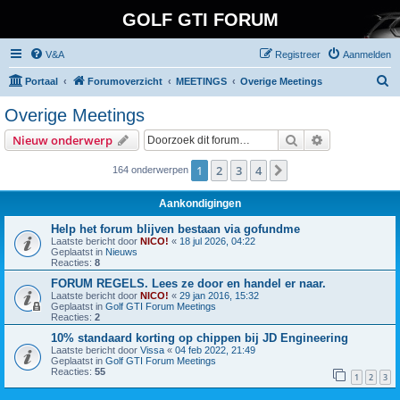
GOLF GTI FORUM
V&A
Registreer
Aanmelden
Z
Portaal
Forumoverzicht
MEETINGS
Overige Meetings
o
Overige Meetings
e
Zoek
Uitgebreid z
Nieuw onderwerp
k
1
2
3
4
Volgende
164 onderwerpen
Aankondigingen
Help het forum blijven bestaan via gofundme
Laatste bericht door
NICO!
«
18 jul 2026, 04:22
Geplaatst in
Nieuws
Reacties:
8
FORUM REGELS. Lees ze door en handel er naar.
Laatste bericht door
NICO!
«
29 jan 2016, 15:32
Geplaatst in
Golf GTI Forum Meetings
Reacties:
2
10% standaard korting op chippen bij JD Engineering
Laatste bericht door
Vissa
«
04 feb 2022, 21:49
Geplaatst in
Golf GTI Forum Meetings
Reacties:
55
1
2
3