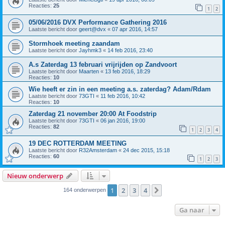
Reacties:
25
1
2
05/06/2016 DVX Performance Gathering 2016
Laatste bericht door
geert@dvx
«
07 apr 2016, 14:57
Stormhoek meeting zaandam
Laatste bericht door
Jayhmk3
«
14 feb 2016, 23:40
A.s Zaterdag 13 februari vrijrijden op Zandvoort
Laatste bericht door
Maarten
«
13 feb 2016, 18:29
Reacties:
10
Wie heeft er zin in een meeting a.s. zaterdag? Adam/Rdam
Laatste bericht door
73GTI
«
11 feb 2016, 10:42
Reacties:
10
Zaterdag 21 november 20:00 At Foodstrip
Laatste bericht door
73GTI
«
06 jan 2016, 19:00
Reacties:
82
1
2
3
4
19 DEC ROTTERDAM MEETING
Laatste bericht door
R32Amsterdam
«
24 dec 2015, 15:18
Reacties:
60
1
2
3
Nieuw onderwerp
1
2
3
4
Volgende
164 onderwerpen
Ga naar