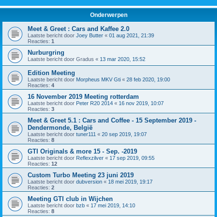
Onderwerpen
Meet & Greet : Cars and Kaffee 2.0
Laatste bericht door
Joey Butter
«
01 aug 2021, 21:39
Reacties:
1
Nurburgring
Laatste bericht door
Gradus
«
13 mar 2020, 15:52
Edition Meeting
Laatste bericht door
Morpheus MKV Gti
«
28 feb 2020, 19:00
Reacties:
4
16 November 2019 Meeting rotterdam
Laatste bericht door
Peter R20 2014
«
16 nov 2019, 10:07
Reacties:
3
Meet & Greet 5.1 : Cars and Coffee - 15 September 2019 -
Dendermonde, België
Laatste bericht door
tuner111
«
20 sep 2019, 19:07
Reacties:
8
GTI Originals & more 15 - Sep. -2019
Laatste bericht door
Reflexzilver
«
17 sep 2019, 09:55
Reacties:
12
Custom Turbo Meeting 23 juni 2019
Laatste bericht door
dubversion
«
18 mei 2019, 19:17
Reacties:
2
Meeting GTI club in Wijchen
Laatste bericht door
bzb
«
17 mei 2019, 14:10
Reacties:
8