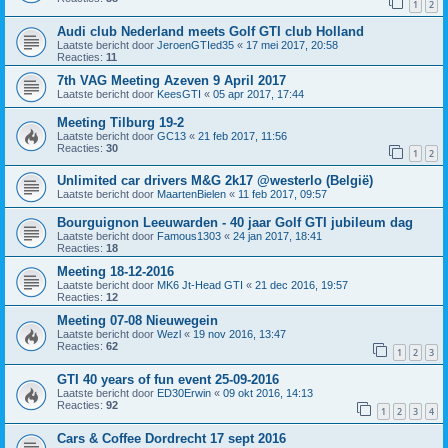
1
2
Audi club Nederland meets Golf GTI club Holland
Laatste bericht door
JeroenGTIed35
«
17 mei 2017, 20:58
Reacties:
11
7th VAG Meeting Azeven 9 April 2017
Laatste bericht door
KeesGTI
«
05 apr 2017, 17:44
Meeting Tilburg 19-2
Laatste bericht door
GC13
«
21 feb 2017, 11:56
Reacties:
30
1
2
Unlimited car drivers M&G 2k17 @westerlo (België)
Laatste bericht door
MaartenBielen
«
11 feb 2017, 09:57
Bourguignon Leeuwarden - 40 jaar Golf GTI jubileum dag
Laatste bericht door
Famous1303
«
24 jan 2017, 18:41
Reacties:
18
Meeting 18-12-2016
Laatste bericht door
MK6 Jt-Head GTI
«
21 dec 2016, 19:57
Reacties:
12
Meeting 07-08 Nieuwegein
Laatste bericht door
Wezl
«
19 nov 2016, 13:47
Reacties:
62
1
2
3
GTI 40 years of fun event 25-09-2016
Laatste bericht door
ED30Erwin
«
09 okt 2016, 14:13
Reacties:
92
1
2
3
4
Cars & Coffee Dordrecht 17 sept 2016