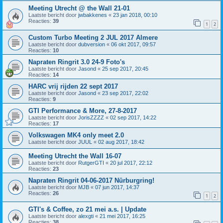
Meeting Utrecht @ the Wall 21-01
Laatste bericht door
jwbakkenes
«
23 jan 2018, 00:10
Reacties:
39
1
2
Custom Turbo Meeting 2 JUL 2017 Almere
Laatste bericht door
dubversion
«
06 okt 2017, 09:57
Reacties:
10
Napraten Ringrit 3.0 24-9 Foto's
Laatste bericht door
Jasond
«
25 sep 2017, 20:45
Reacties:
14
HARC vrij rijden 22 sept 2017
Laatste bericht door
Jasond
«
23 sep 2017, 22:02
Reacties:
9
GTI Performance & More, 27-8-2017
Laatste bericht door
JorisZZZZ
«
02 sep 2017, 14:22
Reacties:
17
Volkswagen MK4 only meet 2.0
Laatste bericht door
JUUL
«
02 aug 2017, 18:42
Meeting Utrecht the Wall 16-07
Laatste bericht door
RutgerGTI
«
20 jul 2017, 22:12
Reacties:
23
Napraten Ringrit 04-06-2017 Nürburgring!
Laatste bericht door
MJB
«
07 jun 2017, 14:37
Reacties:
26
1
2
GTI's & Coffee, zo 21 mei a.s. | Update
Laatste bericht door
alexgti
«
21 mei 2017, 16:25
Reacties:
38