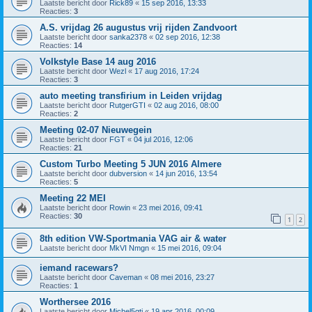
Laatste bericht door
Rick89
«
15 sep 2016, 13:33
Reacties:
3
A.S. vrijdag 26 augustus vrij rijden Zandvoort
Laatste bericht door
sanka2378
«
02 sep 2016, 12:38
Reacties:
14
Volkstyle Base 14 aug 2016
Laatste bericht door
Wezl
«
17 aug 2016, 17:24
Reacties:
3
auto meeting transfirium in Leiden vrijdag
Laatste bericht door
RutgerGTI
«
02 aug 2016, 08:00
Reacties:
2
Meeting 02-07 Nieuwegein
Laatste bericht door
FGT
«
04 jul 2016, 12:06
Reacties:
21
Custom Turbo Meeting 5 JUN 2016 Almere
Laatste bericht door
dubversion
«
14 jun 2016, 13:54
Reacties:
5
Meeting 22 MEI
Laatste bericht door
Rowin
«
23 mei 2016, 09:41
Reacties:
30
1
2
8th edition VW-Sportmania VAG air & water
Laatste bericht door
MkVI Nmgn
«
15 mei 2016, 09:04
iemand racewars?
Laatste bericht door
Caveman
«
08 mei 2016, 23:27
Reacties:
1
Worthersee 2016
Laatste bericht door
Michel5gti
«
19 apr 2016, 00:09