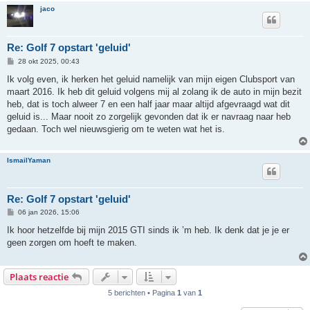
jaco
Re: Golf 7 opstart 'geluid'
B
28 okt 2025, 00:43
e
r
Ik volg even, ik herken het geluid namelijk van mijn eigen Clubsport van
i
maart 2016. Ik heb dit geluid volgens mij al zolang ik de auto in mijn bezit
c
h
heb, dat is toch alweer 7 en een half jaar maar altijd afgevraagd wat dit
t
geluid is... Maar nooit zo zorgelijk gevonden dat ik er navraag naar heb
gedaan. Toch wel nieuwsgierig om te weten wat het is.
IsmailYaman
Re: Golf 7 opstart 'geluid'
B
06 jan 2026, 15:06
e
r
Ik hoor hetzelfde bij mijn 2015 GTI sinds ik ’m heb. Ik denk dat je je er
i
geen zorgen om hoeft te maken.
c
h
t
Plaats reactie
5 berichten • Pagina
1
van
1