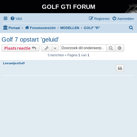
GOLF GTI FORUM
V&A
Registreer
Aanmelden
Z
Portaal
Forumoverzicht
MODELLEN
GOLF "R"
o
Golf 7 opstart 'geluid'
e
Zoek
Uitgebr
Plaats reactie
k
5 berichten • Pagina
1
van
1
LeeuwtjesGolf