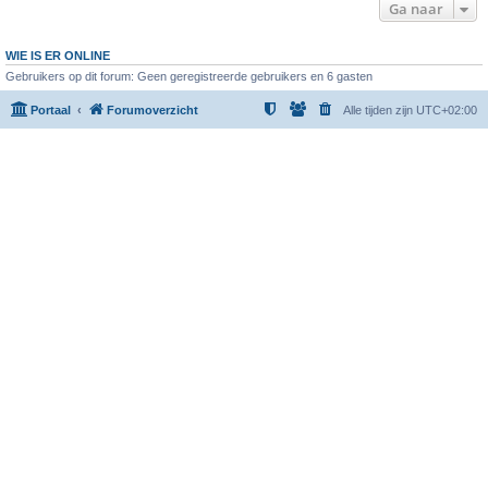
Ga naar
WIE IS ER ONLINE
Gebruikers op dit forum: Geen geregistreerde gebruikers en 6 gasten
Portaal
Forumoverzicht
Alle tijden zijn
UTC+02:00