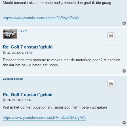
Mocht iemand extra informatie nodig hebben dan geef ik die graag.
https://www.youtube.com/shorts/56EwyeEvlaY
LL7R
Re: Golf 7 opstart 'geluid'
B
21 okt 2025, 08:49
e
r
Probeer eens een opname te maken met de motorkap open? Misschien
i
dat dat het geluid beter laat horen.
c
h
t
LeeuwtjesGolf
Re: Golf 7 opstart 'geluid'
B
26 okt 2025, 11:49
e
r
Wel in het donker opgenomen.. maar zou niet moeten uitmaken
i
c
h
https://www.youtube.com/watch?v=sboSBKUgiWQ
t