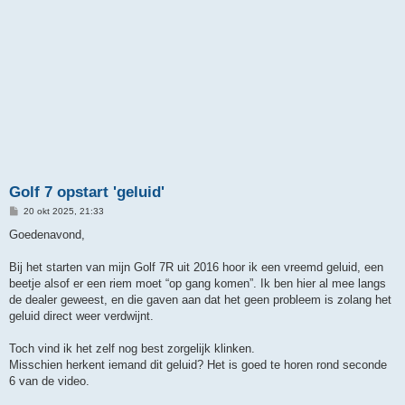
Golf 7 opstart 'geluid'
B
20 okt 2025, 21:33
e
r
Goedenavond,
i
c
h
Bij het starten van mijn Golf 7R uit 2016 hoor ik een vreemd geluid, een
t
beetje alsof er een riem moet “op gang komen”. Ik ben hier al mee langs
de dealer geweest, en die gaven aan dat het geen probleem is zolang het
geluid direct weer verdwijnt.
Toch vind ik het zelf nog best zorgelijk klinken.
Misschien herkent iemand dit geluid? Het is goed te horen rond seconde
6 van de video.